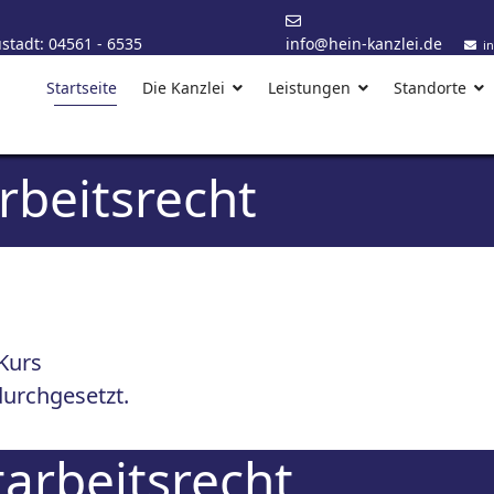
stadt: 04561 - 6535
info@hein-kanzlei.de
i
ustadt:
04561 - 6535
Startseite
Die Kanzlei
Leistungen
Standorte
rbeitsrecht
 Kurs
urchgesetzt.
arbeitsrecht